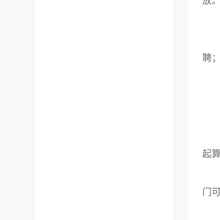
放
聘
起
门