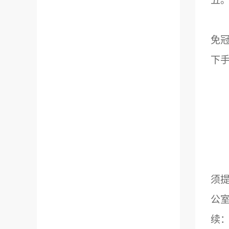
五
免
下
须
公
续