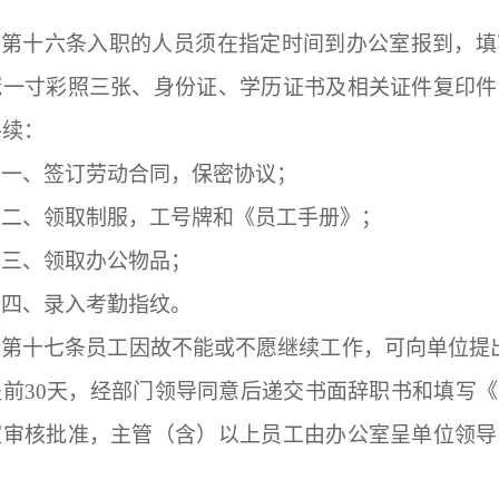
。
第十六条
入职的人员须在指定时间到办公室报到，填
冠一寸彩照三张、身份证、学历证书及相关证件复印件
手续：
一、签订劳动合同，保密协议；
二、领取制服，工号牌和《员工手册》；
三、领取办公物品；
四、录入考勤指纹。
第十七条
员工因故不能或不愿继续工作，可向单位提
提前
30
天，经部门领导同意后递交书面辞职书和填写《
室审核批准，主管（含）以上员工由办公室呈单位领导
：