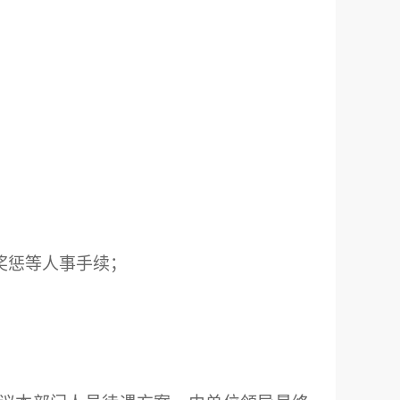
；
奖惩等人事手续；