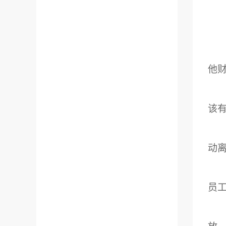
他
该
动
员