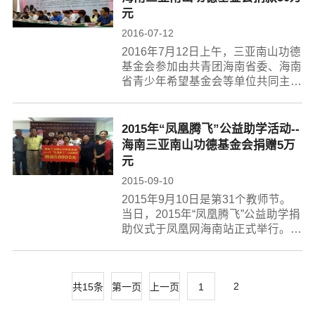
元
2016-07-12
2016年7月12日上午，三亚南山功德
基金会参加由共青团海南省委、海南
省青少年希望基金会等单位共同主办
的“2016海南省希望工程圆梦行动启
动仪式”。在仪式上，三亚南山功德
基金会捐款50万元，资助100名贫困
2015年“凤凰腾飞”公益助学活动--
家庭学生圆梦...
海南三亚南山功德基金会捐赠5万
元
2015-09-10
2015年9月10日是第31个教师节。
当日，2015年“凤凰腾飞”公益助学捐
助仪式于凤凰网海南站正式举行。
三亚南山功德基金会代表与学生合影
留念三亚南山功德基金会代表接受记
者采访在公益助学仪式中，海南三亚
2
共15条
第一页
上一页
1
南山...