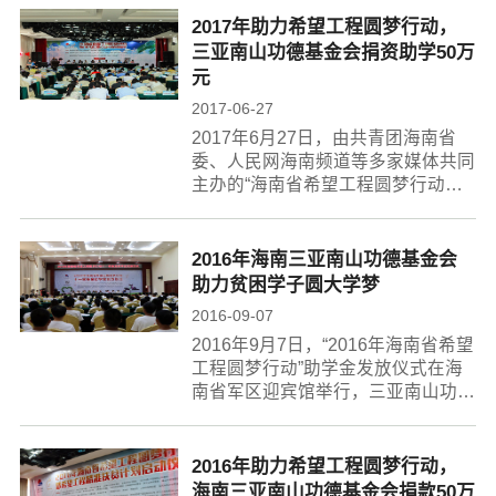
他十余家捐资的企业及单位出席了仪
2017年助力希望工程圆梦行动，
式活动...
三亚南山功德基金会捐资助学50万
元
2017-06-27
2017年6月27日，由共青团海南省
委、人民网海南频道等多家媒体共同
主办的“海南省希望工程圆梦行动助
力脱贫攻坚公益计划”正式启动，三
亚南山功德基金会副秘书长路璐代表
基金会捐献50万元助学基金...
2016年海南三亚南山功德基金会
助力贫困学子圆大学梦
2016-09-07
2016年9月7日，“2016年海南省希望
工程圆梦行动”助学金发放仪式在海
南省军区迎宾馆举行，三亚南山功德
基金会副秘书长路璐同其他十余家捐
资的企业及单位代表出席了仪式活
动。...
2016年助力希望工程圆梦行动，
海南三亚南山功德基金会捐款50万