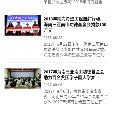
单位共同主办的“2018年海南省希望
工程圆梦行动”最后一批助学金发放
仪式在海口举行。海南三亚南山功德
基金会同其他十余家捐资的企业及单
2018年助力希望工程圆梦行动，
位代表出...
海南三亚南山功德基金会捐款100
万元
2018-06-22
2018年6月22日下午，海南三亚南山
功德基金会参加由共青团海南省委、
海南省青少年希望基金会等单位共同
主办的“2018年海南省希望工程圆梦
行动启动仪式”。仪式上，海南三亚
南山功德基金会再次捐款100万元...
2017年海南三亚南山功德基金会
助力百名贫困学子圆大学梦
2017-09-06
2017年9月6日，由共青团海南省
委、海南省青少年希望基金会联合主
办的“2017年海南省希望工程圆梦行
动”助学金发放仪式在海南省军区迎
宾馆举行，三亚南山功德基金会同其